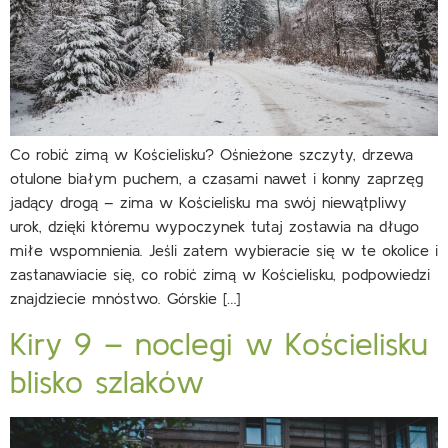
Co robić zimą w Kościelisku?​ Ośnieżone szczyty, drzewa
otulone białym puchem, a czasami nawet i konny zaprzęg
jadący drogą – zima w Kościelisku ma swój niewątpliwy
urok, dzięki któremu wypoczynek tutaj zostawia na długo
miłe wspomnienia. Jeśli zatem wybieracie się w te okolice i
zastanawiacie się, co robić zimą w Kościelisku, podpowiedzi
znajdziecie mnóstwo. Górskie […]
Kiry 9 – noclegi w Kościelisku
blisko szlaków