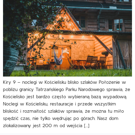
Kiry 9 – noclegi w Kościelisku blisko szlaków Położenie w
pobliżu granicy Tatrzańskiego Parku Narodowego sprawia, że
Kościelisko jest bardzo często wybieraną bazą wypadową.
Noclegi w Kościelisku, restauracje i przede wszystkim
bliskość i rozmaitość szlaków sprawia, że można tu miło
spędzić czas, nie tylko wędrując po górach. Nasz dom
zlokalizowany jest 200 m od wejścia […]