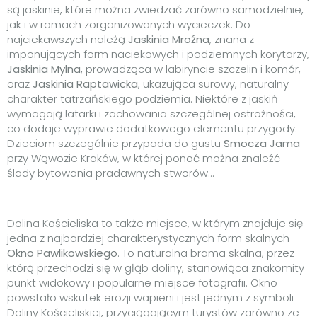
są jaskinie, które można zwiedzać zarówno samodzielnie,
jak i w ramach zorganizowanych wycieczek. Do
najciekawszych należą
Jaskinia Mroźna
, znana z
imponujących form naciekowych i podziemnych korytarzy,
Jaskinia Mylna
, prowadząca w labiryncie szczelin i komór,
oraz
Jaskinia Raptawicka
, ukazująca surowy, naturalny
charakter tatrzańskiego podziemia. Niektóre z jaskiń
wymagają latarki i zachowania szczególnej ostrożności,
co dodaje wyprawie dodatkowego elementu przygody.
Dzieciom szczególnie przypada do gustu
Smocza Jama
przy Wąwozie Kraków, w której ponoć można znaleźć
ślady bytowania pradawnych stworów…
Dolina Kościeliska to także miejsce, w którym znajduje się
jedna z najbardziej charakterystycznych form skalnych –
Okno Pawlikowskiego
. To naturalna brama skalna, przez
którą przechodzi się w głąb doliny, stanowiąca znakomity
punkt widokowy i popularne miejsce fotografii. Okno
powstało wskutek erozji wapieni i jest jednym z symboli
Doliny Kościeliskiej, przyciągającym turystów zarówno ze