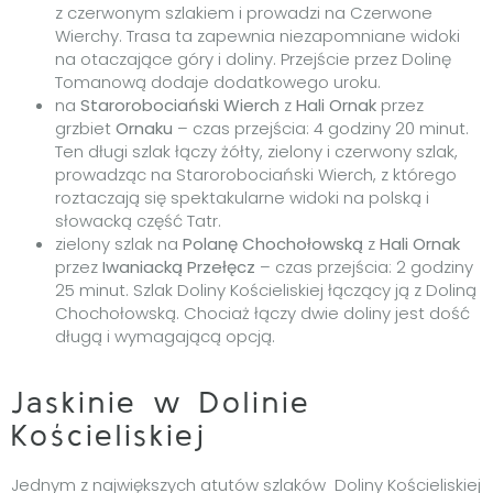
z czerwonym szlakiem i prowadzi na Czerwone
Wierchy. Trasa ta zapewnia niezapomniane widoki
na otaczające góry i doliny. Przejście przez Dolinę
Tomanową dodaje dodatkowego uroku.
na
Starorobociański Wierch
z
Hali Ornak
przez
grzbiet
Ornaku
– czas przejścia: 4 godziny 20 minut.
Ten długi szlak łączy żółty, zielony i czerwony szlak,
prowadząc na Starorobociański Wierch, z którego
roztaczają się spektakularne widoki na polską i
słowacką część Tatr.
zielony szlak na
Polanę Chochołowską
z
Hali Ornak
przez
Iwaniacką Przełęcz
– czas przejścia: 2 godziny
25 minut. Szlak Doliny Kościeliskiej łączący ją z Doliną
Chochołowską. Chociaż łączy dwie doliny jest dość
długą i wymagającą opcją.
Jaskinie w Dolinie
Kościeliskiej
Jednym z największych atutów szlaków Doliny Kościeliskiej