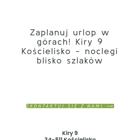
Zaplanuj urlop w
górach! Kiry 9
Kościelisko - noclegi
blisko szlaków
SKONTAKTUJ SIĘ Z NAMI ⟶
Kiry 9
34-511 Kościelisko