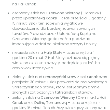
na Hali Ornak.
czerwony szlak na
Czerwone Wierchy
(Ciemniak)
przez
Upłaziańską Kopkę
– czas przejścia: 3 godziny
15 minut. Szlak ten zapewnia wyjątkowe
doświadczenia dla bardziej zaawansowanych
turystów. Prowadzi przez Upłaziańską Kopkę na
Czerwone Wierchy, gdzie można podziwiać
imponujące widoki na okoliczne szczyty i doliny
niebieski szlak na
Halę Stoły
– czas przejścia: 1
godzina 20 minut. Z Hali Stoły roztacza się piękny
widok na okoliczne szczyty, podejście jest krótkie
aczkolwiek intensywne.
zielony szlak nad
Smreczyński Staw
z
Hali Ornak
czas
przejścia: 30 minut. Szlak prowadzi do malowniczego
Smreczyńskiego Stawu, który jest jednym z mniej
znanych i zatłoczonych tatrzańskich stawów.
zielony szlak na
Czerwone Wierchy
(Ciemniak) z
Hali
Ornak
przez
Dolinę Tomanową
– czas przejścia: 4
godziny 15 minut.
Ten dłuższy szlak łączy zielony szlak