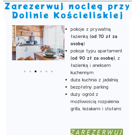
Zarezerwuj nocleg przy
Dolinie Kościeliskiej
pokoje z prywatną
łazienką
(od 70 zł za
osobę
)
pokoje typu apartament
(od 90 zł za osobę)
, z
łazienką i aneksem
kuchennym
duża kuchnia z jadalnią
bezpłatny parking
duży ogród z
możliwością rozpalenia
grilla, leżakami i stołami
ZAREZERWUJ