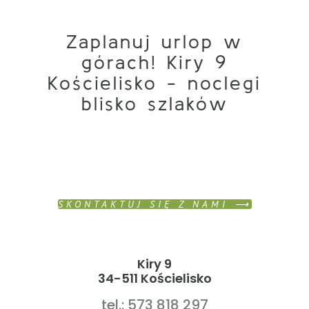
Zaplanuj urlop w
górach! Kiry 9
Kościelisko - noclegi
blisko szlaków
SKONTAKTUJ SIĘ Z NAMI ⟶
Kiry 9
34-511 Kościelisko
tel.: 573 818 297