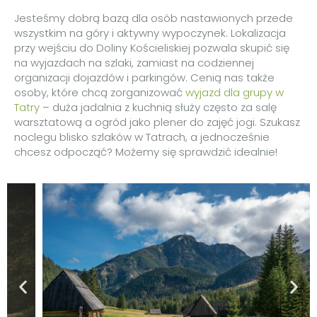
Jesteśmy dobrą bazą dla osób nastawionych przede
wszystkim na góry i aktywny wypoczynek. Lokalizacja
przy wejściu do Doliny Kościeliskiej pozwala skupić się
na wyjazdach na szlaki, zamiast na codziennej
organizacji dojazdów i parkingów. Cenią nas także
osoby, które chcą zorganizować
wyjazd dla grupy w
Tatry
– duża jadalnia z kuchnią służy często za salę
warsztatową a ogród jako plener do zajęć jogi. Szukasz
noclegu blisko szlaków w Tatrach, a jednocześnie
chcesz odpocząć? Możemy się sprawdzić idealnie!